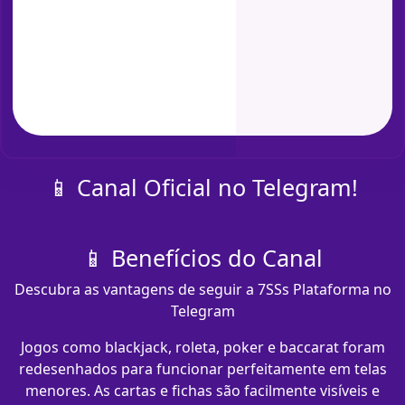
📱 Canal Oficial no Telegram!
📱 Benefícios do Canal
Descubra as vantagens de seguir a 7SSs Plataforma no
Telegram
Jogos como blackjack, roleta, poker e baccarat foram
redesenhados para funcionar perfeitamente em telas
menores. As cartas e fichas são facilmente visíveis e