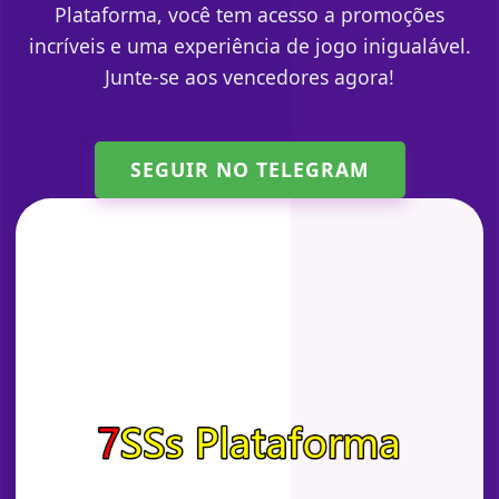
Plataforma, você tem acesso a promoções
incríveis e uma experiência de jogo inigualável.
Junte-se aos vencedores agora!
SEGUIR NO TELEGRAM