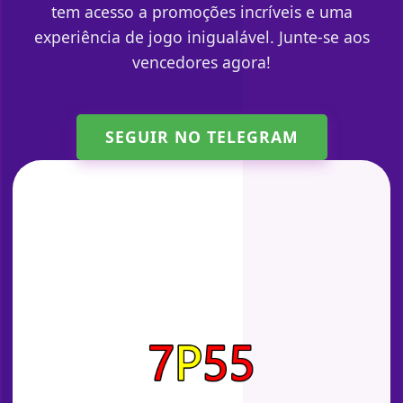
tem acesso a promoções incríveis e uma
experiência de jogo inigualável. Junte-se aos
vencedores agora!
SEGUIR NO TELEGRAM