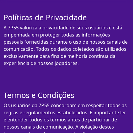
Políticas de Privacidade
A 7P55 valoriza a privacidade de seus usuários e está
empenhada em proteger todas as informações
pessoais fornecidas durante o uso de nossos canais de
comunicação. Todos os dados coletados são utilizados
exclusivamente para fins de melhoria contínua da
experiência de nossos jogadores.
Termos e Condições
Os usuários da 7P55 concordam em respeitar todas as
regras e regulamentos estabelecidos. É importante ler
e entender todos os termos antes de participar de
nossos canais de comunicação. A violação destes