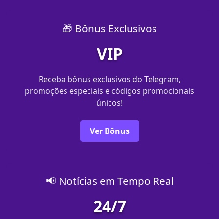
🎁 Bônus Exclusivos
VIP
Receba bônus exclusivos do Telegram,
promoções especiais e códigos promocionais
únicos!
Ver Bônus
📢 Notícias em Tempo Real
24/7