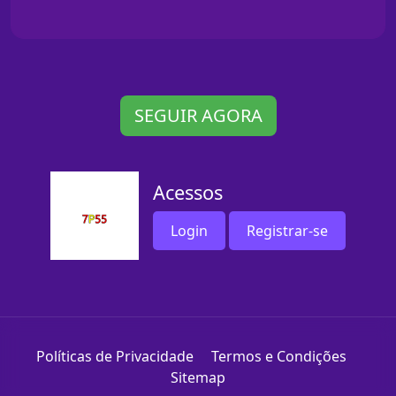
SEGUIR AGORA
Acessos
Login
Registrar-se
Políticas de Privacidade
Termos e Condições
Sitemap