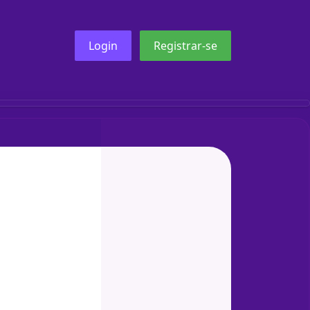
Login
Registrar-se