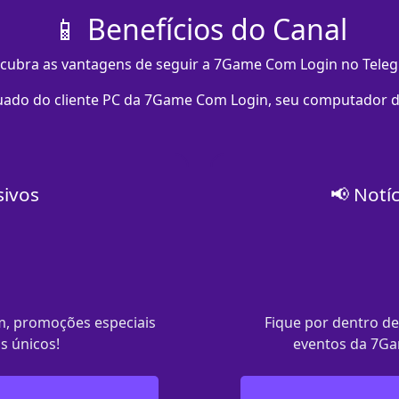
📱 Benefícios do Canal
cubra as vantagens de seguir a 7Game Com Login no Tele
ado do cliente PC da 7Game Com Login, seu computador de
sivos
📢 Notí
m, promoções especiais
Fique por dentro d
s únicos!
eventos da 7Ga