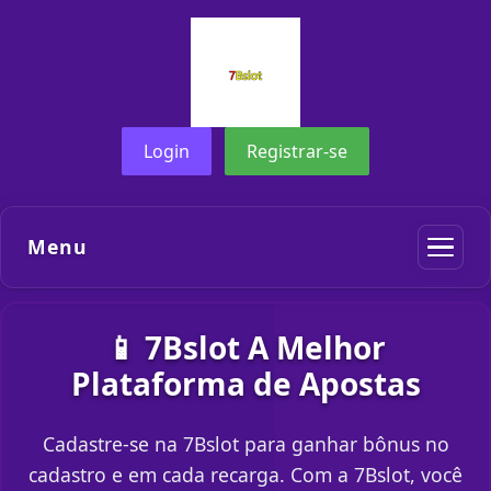
Login
Registrar-se
Menu
📱 7Bslot A Melhor
Plataforma de Apostas
Cadastre-se na 7Bslot para ganhar bônus no
cadastro e em cada recarga. Com a 7Bslot, você