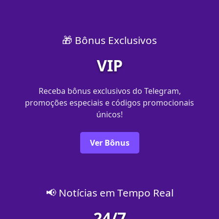
🎁 Bônus Exclusivos
VIP
Receba bônus exclusivos do Telegram,
promoções especiais e códigos promocionais
únicos!
Ver Bônus
📢 Notícias em Tempo Real
24/7