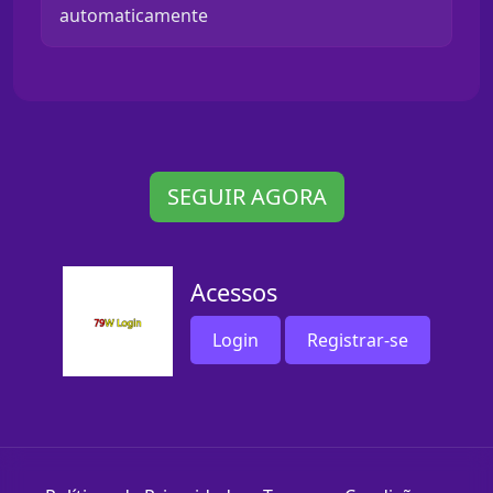
automaticamente
SEGUIR AGORA
Acessos
Login
Registrar-se