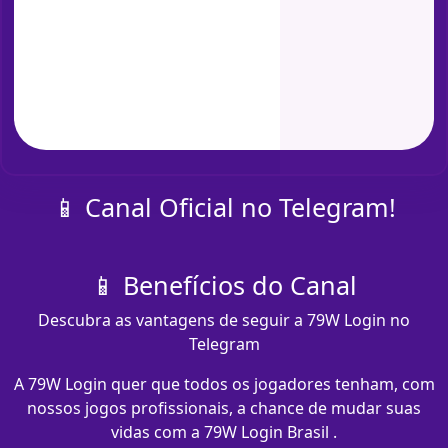
📱 Canal Oficial no Telegram!
📱 Benefícios do Canal
Descubra as vantagens de seguir a 79W Login no
Telegram
A 79W Login quer que todos os jogadores tenham, com
nossos jogos profissionais, a chance de mudar suas
vidas com a 79W Login Brasil .