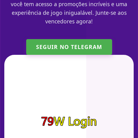
você tem acesso a promoções incríveis e uma
experiência de jogo inigualável. Junte-se aos
vencedores agora!
SEGUIR NO TELEGRAM