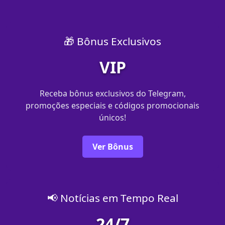
🎁 Bônus Exclusivos
VIP
Receba bônus exclusivos do Telegram,
promoções especiais e códigos promocionais
únicos!
Ver Bônus
📢 Notícias em Tempo Real
24/7