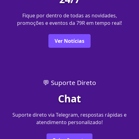
Fique por dentro de todas as novidades,
promoções e eventos da 79R em tempo real!
Ver Notícias
💬 Suporte Direto
Chat
Suporte direto via Telegram, respostas rápidas e
atendimento personalizado!