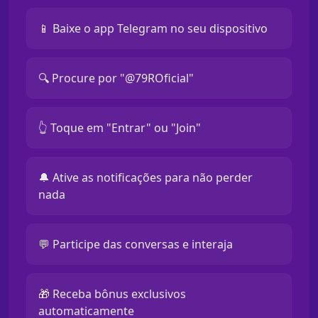
📱 Baixe o app Telegram no seu dispositivo
🔍 Procure por "@79ROficial"
👆 Toque em "Entrar" ou "Join"
🔔 Ative as notificações para não perder
nada
💬 Participe das conversas e interaja
🎁 Receba bônus exclusivos
automaticamente