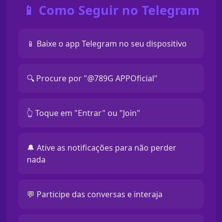
📱 Como Seguir no Telegram
📱 Baixe o app Telegram no seu dispositivo
🔍 Procure por "@789G APPOficial"
👆 Toque em "Entrar" ou "Join"
🔔 Ative as notificações para não perder
nada
💬 Participe das conversas e interaja