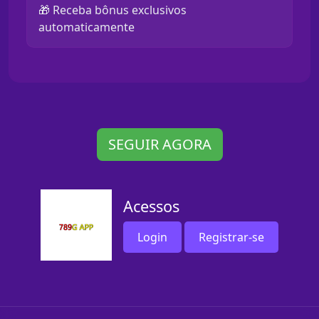
🎁 Receba bônus exclusivos
automaticamente
SEGUIR AGORA
Acessos
Login
Registrar-se