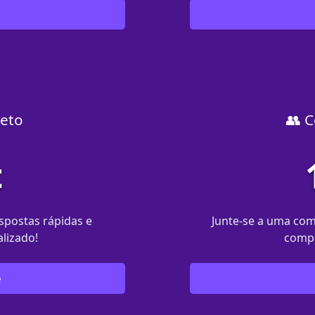
reto
👥 
t
espostas rápidas e
Junte-se a uma com
lizado!
compa
e