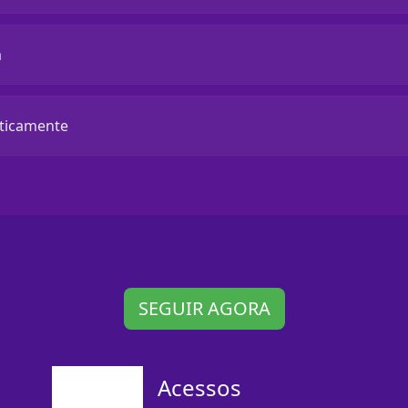
a
aticamente
SEGUIR AGORA
Acessos