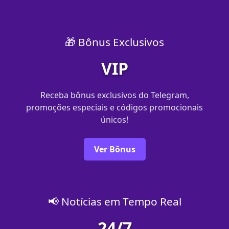
🎁 Bônus Exclusivos
VIP
Receba bônus exclusivos do Telegram,
promoções especiais e códigos promocionais
únicos!
Ver Bônus
📢 Notícias em Tempo Real
24/7