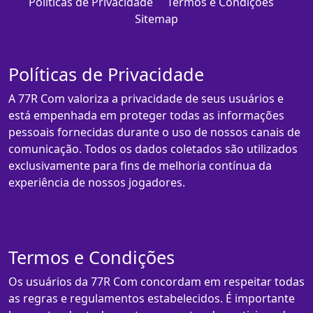
Políticas de Privacidade
Termos e Condições
Sitemap
Políticas de Privacidade
A 77R Com valoriza a privacidade de seus usuários e
está empenhada em proteger todas as informações
pessoais fornecidas durante o uso de nossos canais de
comunicação. Todos os dados coletados são utilizados
exclusivamente para fins de melhoria contínua da
experiência de nossos jogadores.
Termos e Condições
Os usuários da 77R Com concordam em respeitar todas
as regras e regulamentos estabelecidos. É importante