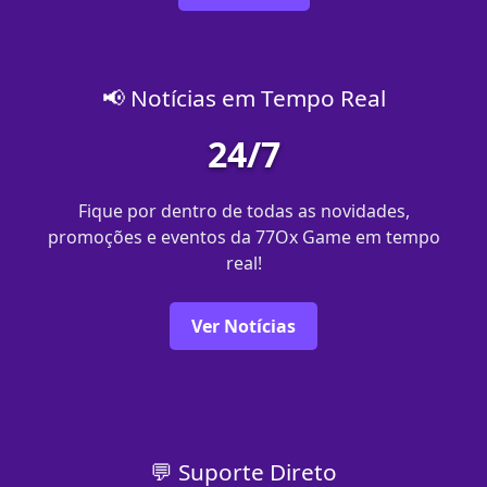
📢 Notícias em Tempo Real
24/7
Fique por dentro de todas as novidades,
promoções e eventos da 77Ox Game em tempo
real!
Ver Notícias
💬 Suporte Direto