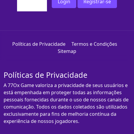
Login
Registrar-se
Políticas de Privacidade
Termos e Condições
Sitemap
Políticas de Privacidade
A 77Ox Game valoriza a privacidade de seus usuários e
está empenhada em proteger todas as informações
pessoais fornecidas durante o uso de nossos canais de
comunicação. Todos os dados coletados são utilizados
exclusivamente para fins de melhoria contínua da
experiência de nossos jogadores.