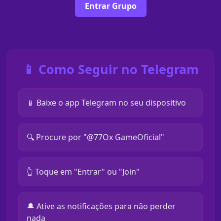
Entrar Grupo
📱 Como Seguir no Telegram
📱 Baixe o app Telegram no seu dispositivo
🔍 Procure por "@77Ox GameOficial"
👆 Toque em "Entrar" ou "Join"
🔔 Ative as notificações para não perder
nada