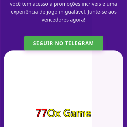
você tem acesso a promoções incríveis e uma
experiência de jogo inigualável. Junte-se aos
vencedores agora!
SEGUIR NO TELEGRAM