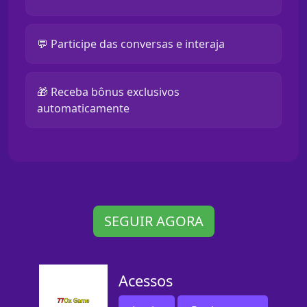
💬 Participe das conversas e interaja
🎁 Receba bônus exclusivos
automaticamente
SEGUIR AGORA
Acessos