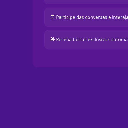
💬 Participe das conversas e interaj
🎁 Receba bônus exclusivos autom