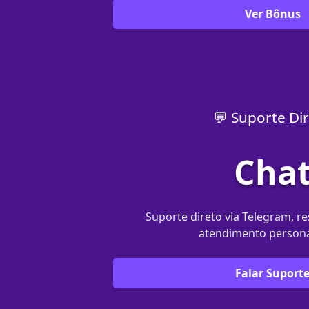
Ver Bônus
💬 Suporte Di
Cha
Suporte direto via Telegram, r
atendimento persona
Falar Suport