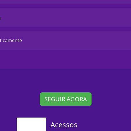
a
aticamente
SEGUIR AGORA
Acessos