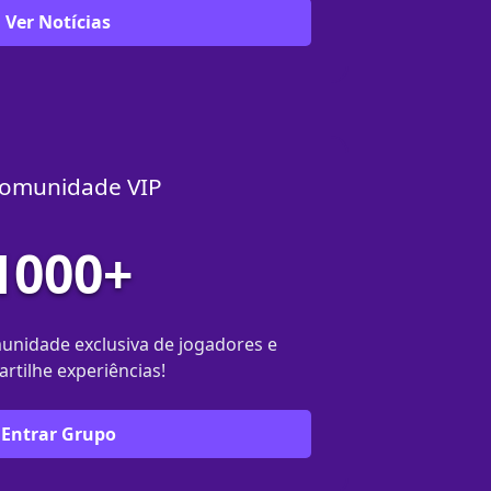
Ver Notícias
Comunidade VIP
1000+
unidade exclusiva de jogadores e
rtilhe experiências!
Entrar Grupo