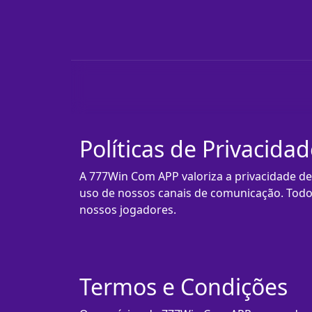
Políticas de Privacida
A 777Win Com APP valoriza a privacidade d
uso de nossos canais de comunicação. Todos
nossos jogadores.
Termos e Condições