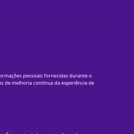
formações pessoais fornecidas durante o
ns de melhoria contínua da experiência de