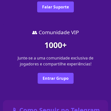
Falar Suporte
👥 Comunidade VIP
1000+
Junte-se a uma comunidade exclusiva de
jogadores e compartilhe experiências!
Entrar Grupo
📱 Como Seguir no Telegram