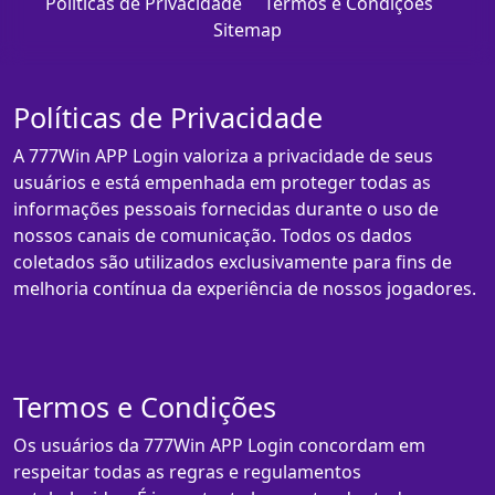
Políticas de Privacidade
Termos e Condições
Sitemap
Políticas de Privacidade
A 777Win APP Login valoriza a privacidade de seus
usuários e está empenhada em proteger todas as
informações pessoais fornecidas durante o uso de
nossos canais de comunicação. Todos os dados
coletados são utilizados exclusivamente para fins de
melhoria contínua da experiência de nossos jogadores.
Termos e Condições
Os usuários da 777Win APP Login concordam em
respeitar todas as regras e regulamentos