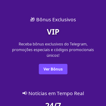
🎁 Bônus Exclusivos
VIP
Receba bônus exclusivos do Telegram,
promoções especiais e códigos promocionais
únicos!
Ver Bônus
📢 Notícias em Tempo Real
24/7