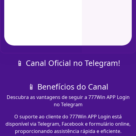
📱 Canal Oficial no Telegram!
📱 Benefícios do Canal
Descubra as vantagens de seguir a 777Win APP Login
no Telegram
O suporte ao cliente do 777Win APP Login está
disponível via Telegram, Facebook e formulário online,
proporcionando assistência rápida e eficiente.