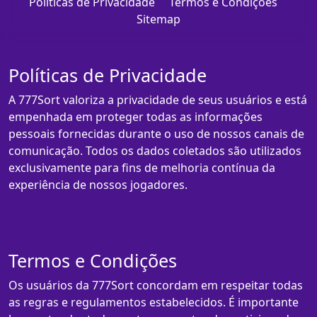
Políticas de Privacidade
Termos e Condições
Sitemap
Políticas de Privacidade
A 777Sort valoriza a privacidade de seus usuários e está
empenhada em proteger todas as informações
pessoais fornecidas durante o uso de nossos canais de
comunicação. Todos os dados coletados são utilizados
exclusivamente para fins de melhoria contínua da
experiência de nossos jogadores.
Termos e Condições
Os usuários da 777Sort concordam em respeitar todas
as regras e regulamentos estabelecidos. É importante