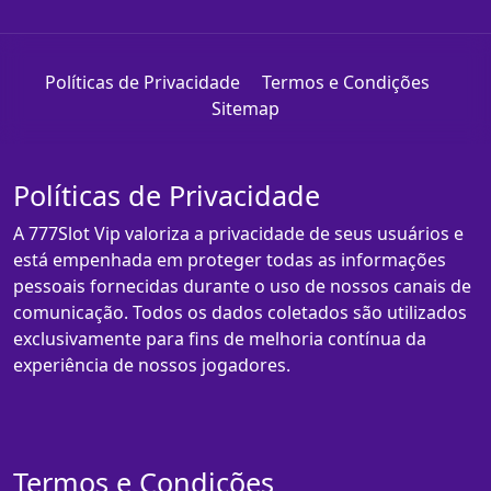
Políticas de Privacidade
Termos e Condições
Sitemap
Políticas de Privacidade
A 777Slot Vip valoriza a privacidade de seus usuários e
está empenhada em proteger todas as informações
pessoais fornecidas durante o uso de nossos canais de
comunicação. Todos os dados coletados são utilizados
exclusivamente para fins de melhoria contínua da
experiência de nossos jogadores.
Termos e Condições