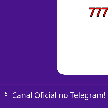
📱 Canal Oficial no Telegram!