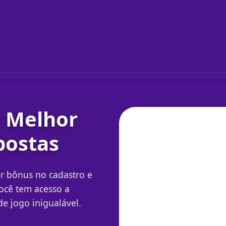
 Melhor
postas
r bônus no cadastro e
ocê tem acesso a
e jogo inigualável.