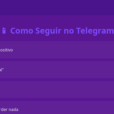
📱 Como Seguir no Telegram
ositivo
l"
erder nada