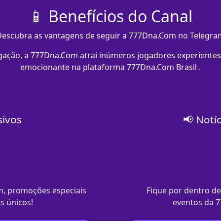
📱 Benefícios do Canal
Descubra as vantagens de seguir a 777Dna.Com no Telegra
gação, a 777Dna.Com atrai inúmeros jogadores experiente
emocionante na plataforma 777Dna.Com Brasil .
sivos
📢 Notí
m, promoções especiais
Fique por dentro d
s únicos!
eventos da 