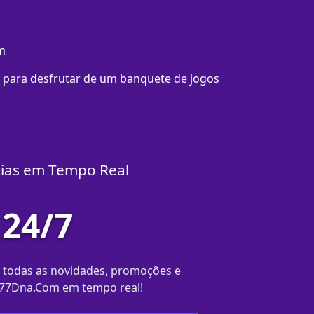
m
s para desfrutar de um banquete de jogos
cias em Tempo Real
24/7
e todas as novidades, promoções e
777Dna.Com em tempo real!