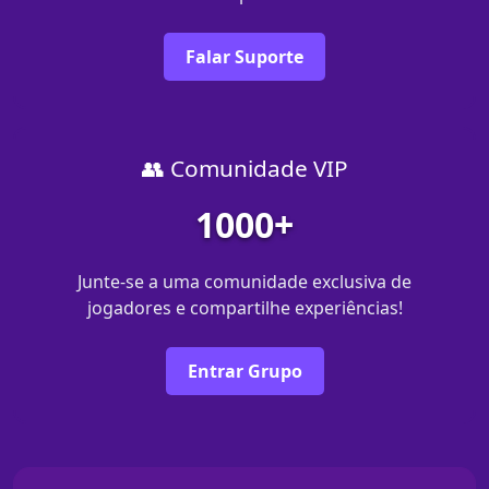
Falar Suporte
👥 Comunidade VIP
1000+
Junte-se a uma comunidade exclusiva de
jogadores e compartilhe experiências!
Entrar Grupo