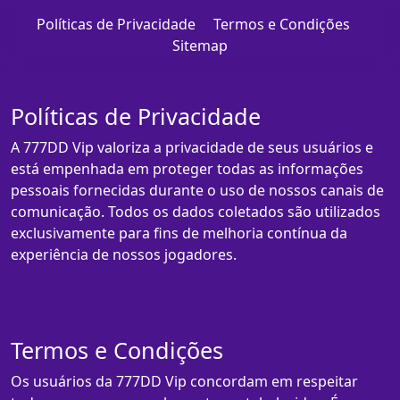
Políticas de Privacidade
Termos e Condições
Sitemap
Políticas de Privacidade
A 777DD Vip valoriza a privacidade de seus usuários e
está empenhada em proteger todas as informações
pessoais fornecidas durante o uso de nossos canais de
comunicação. Todos os dados coletados são utilizados
exclusivamente para fins de melhoria contínua da
experiência de nossos jogadores.
Termos e Condições
Os usuários da 777DD Vip concordam em respeitar