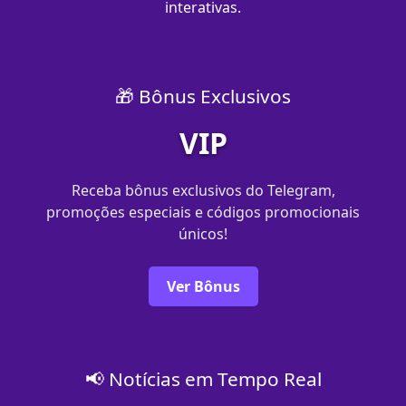
interativas.
🎁 Bônus Exclusivos
VIP
Receba bônus exclusivos do Telegram,
promoções especiais e códigos promocionais
únicos!
Ver Bônus
📢 Notícias em Tempo Real