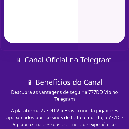
📱 Canal Oficial no Telegram!
📱 Benefícios do Canal
Descubra as vantagens de seguir a 777DD Vip no
Telegram
A plataforma 777DD Vip Brasil conecta jogadores
apaixonados por cassinos de todo o mundo; a 777DD
Vip aproxima pessoas por meio de experiências