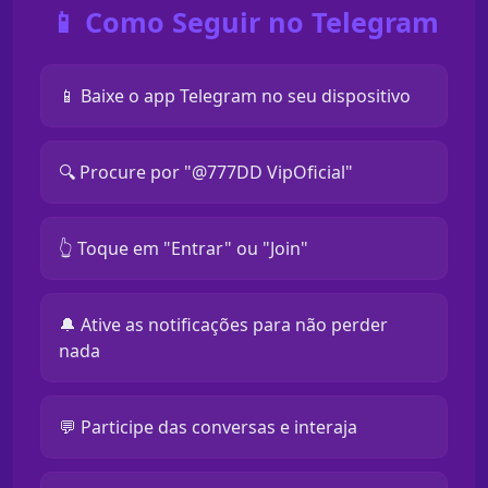
📱 Como Seguir no Telegram
📱 Baixe o app Telegram no seu dispositivo
🔍 Procure por "@777DD VipOficial"
👆 Toque em "Entrar" ou "Join"
🔔 Ative as notificações para não perder
nada
💬 Participe das conversas e interaja