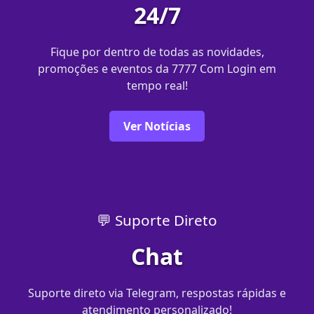
24/7
Fique por dentro de todas as novidades,
promoções e eventos da 7777 Com Login em
tempo real!
Ver Notícias
💬 Suporte Direto
Chat
Suporte direto via Telegram, respostas rápidas e
atendimento personalizado!