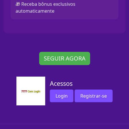
🎁 Receba bônus exclusivos
automaticamente
SEGUIR AGORA
Acessos
Login
Registrar-se