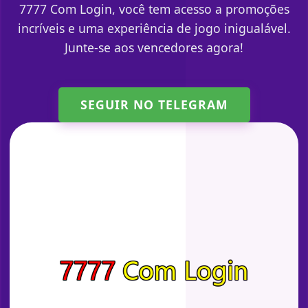
7777 Com Login, você tem acesso a promoções
incríveis e uma experiência de jogo inigualável.
Junte-se aos vencedores agora!
SEGUIR NO TELEGRAM