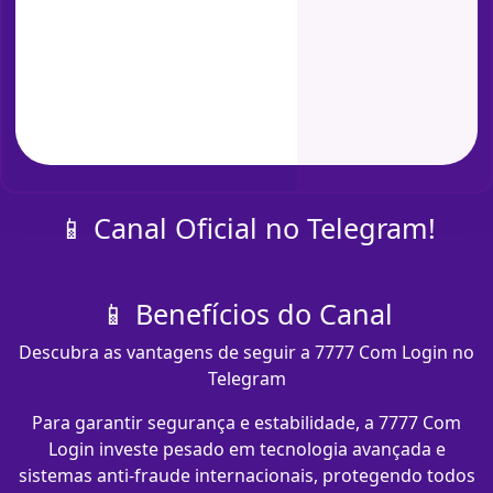
📱 Canal Oficial no Telegram!
📱 Benefícios do Canal
Descubra as vantagens de seguir a 7777 Com Login no
Telegram
Para garantir segurança e estabilidade, a 7777 Com
Login investe pesado em tecnologia avançada e
sistemas anti-fraude internacionais, protegendo todos