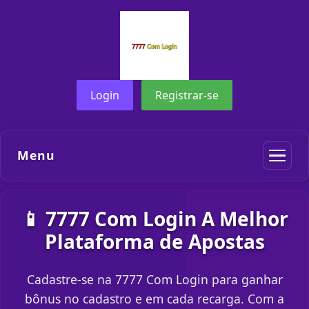
Login
Registrar-se
Menu
📱 7777 Com Login A Melhor
Plataforma de Apostas
Cadastre-se na 7777 Com Login para ganhar
bônus no cadastro e em cada recarga. Com a