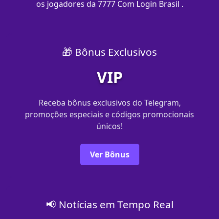
os jogadores da 7777 Com Login Brasil .
🎁 Bônus Exclusivos
VIP
Receba bônus exclusivos do Telegram,
promoções especiais e códigos promocionais
únicos!
Ver Bônus
📢 Notícias em Tempo Real