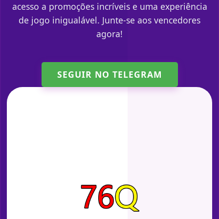
acesso a promoções incríveis e uma experiência
de jogo inigualável. Junte-se aos vencedores
agora!
SEGUIR NO TELEGRAM