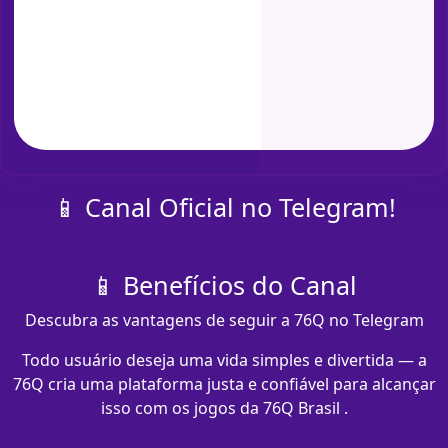
📱 Canal Oficial no Telegram!
📱 Benefícios do Canal
Descubra as vantagens de seguir a 76Q no Telegram
Todo usuário deseja uma vida simples e divertida — a
76Q cria uma plataforma justa e confiável para alcançar
isso com os jogos da 76Q Brasil .