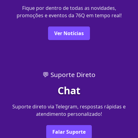
Fique por dentro de todas as novidades,
promoções e eventos da 76Q em tempo real!
Ver Notícias
💬 Suporte Direto
Chat
Suporte direto via Telegram, respostas rápidas e
atendimento personalizado!
Falar Suporte