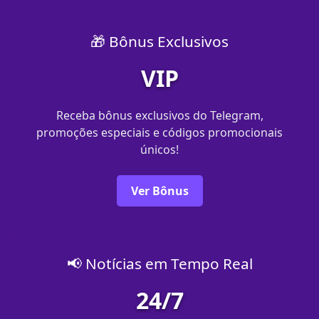
🎁 Bônus Exclusivos
VIP
Receba bônus exclusivos do Telegram,
promoções especiais e códigos promocionais
únicos!
Ver Bônus
📢 Notícias em Tempo Real
24/7