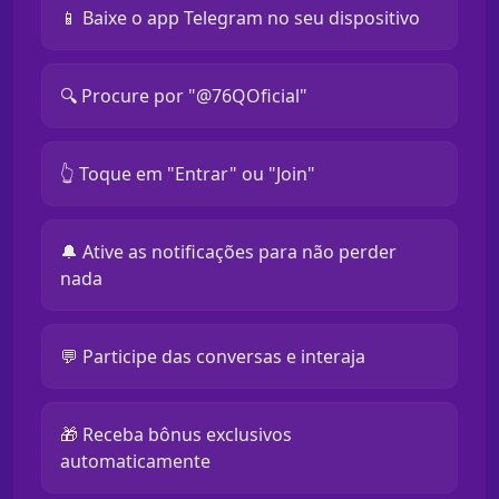
📱 Baixe o app Telegram no seu dispositivo
🔍 Procure por "@76QOficial"
👆 Toque em "Entrar" ou "Join"
🔔 Ative as notificações para não perder
nada
💬 Participe das conversas e interaja
🎁 Receba bônus exclusivos
automaticamente