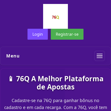
Login
Registrar-se
Menu
📱 76Q A Melhor Plataforma
de Apostas
Cadastre-se na 76Q para ganhar bônus no
cadastro e em cada recarga. Com a 76Q, você tem