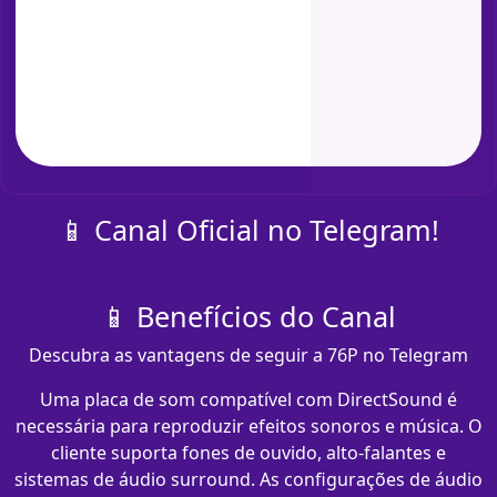
📱 Canal Oficial no Telegram!
📱 Benefícios do Canal
Descubra as vantagens de seguir a 76P no Telegram
Uma placa de som compatível com DirectSound é
necessária para reproduzir efeitos sonoros e música. O
cliente suporta fones de ouvido, alto-falantes e
sistemas de áudio surround. As configurações de áudio