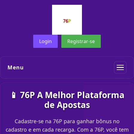
Login
Registrar-se
Menu
📱 76P A Melhor Plataforma
de Apostas
Cadastre-se na 76P para ganhar bônus no
cadastro e em cada recarga. Com a 76P, você tem