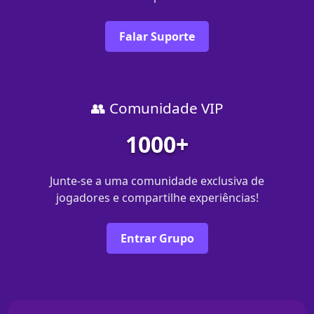
Falar Suporte
👥 Comunidade VIP
1000+
Junte-se a uma comunidade exclusiva de
jogadores e compartilhe experiências!
Entrar Grupo