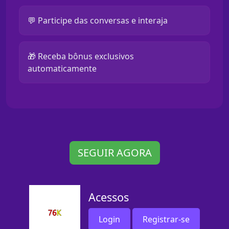
💬 Participe das conversas e interaja
🎁 Receba bônus exclusivos
automaticamente
SEGUIR AGORA
Acessos
Login
Registrar-se