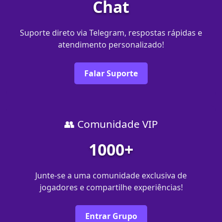
Chat
Suporte direto via Telegram, respostas rápidas e
atendimento personalizado!
Falar Suporte
👥 Comunidade VIP
1000+
Junte-se a uma comunidade exclusiva de
jogadores e compartilhe experiências!
Entrar Grupo