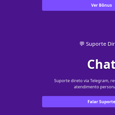
Ver Bônus
💬 Suporte Di
Cha
Suporte direto via Telegram, r
atendimento persona
Falar Suport