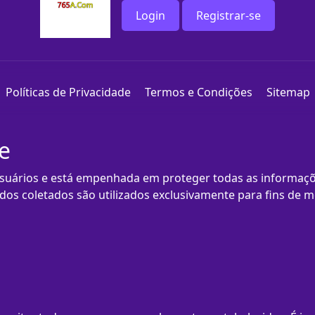
Login
Registrar-se
Políticas de Privacidade
Termos e Condições
Sitemap
de
 usuários e está empenhada em proteger todas as informaçõ
os coletados são utilizados exclusivamente para fins de m