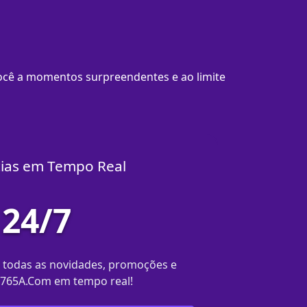
você a momentos surpreendentes e ao limite
cias em Tempo Real
24/7
e todas as novidades, promoções e
 765A.Com em tempo real!