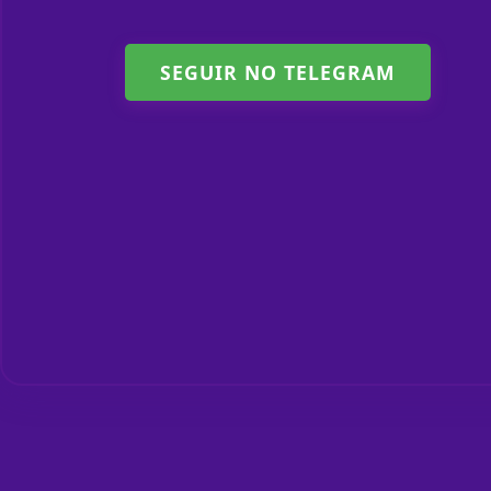
SEGUIR NO TELEGRAM