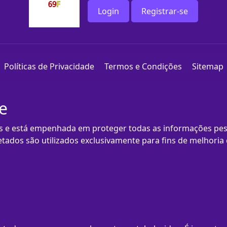
Login
Registrar-se
Políticas de Privacidade
Termos e Condições
Sitemap
de
ios e está empenhada em proteger todas as informações pe
tados são utilizados exclusivamente para fins de melhoria