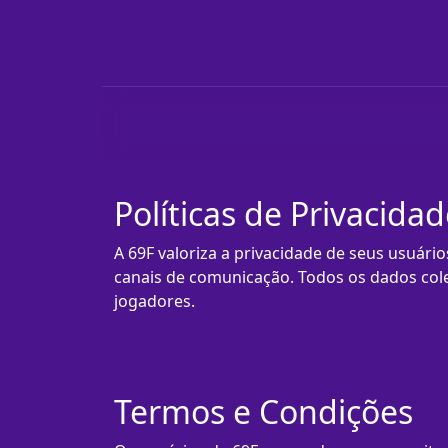
Políticas de Privacida
A 69F valoriza a privacidade de seus usuár
canais de comunicação. Todos os dados cole
jogadores.
Termos e Condições