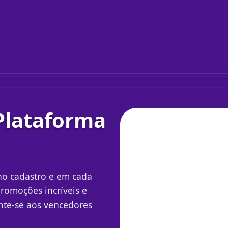
Plataforma
no cadastro e em cada
romoções incríveis e
unte-se aos vencedores