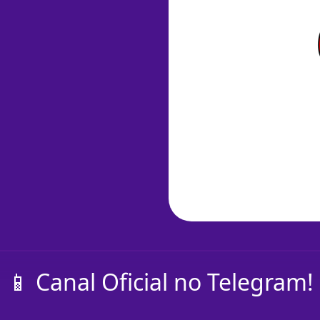
📱 Canal Oficial no Telegram!