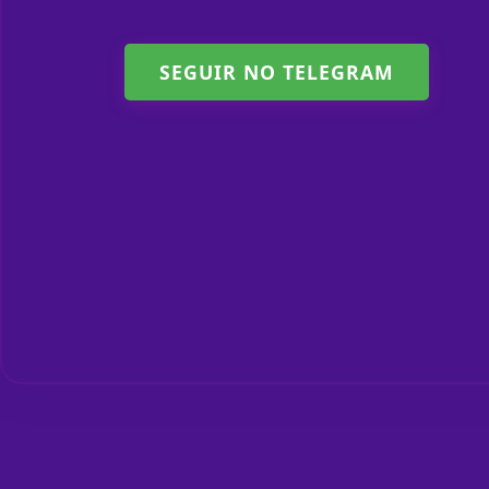
SEGUIR NO TELEGRAM