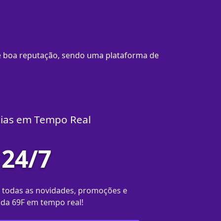
 e boa reputação, sendo uma plataforma de
cias em Tempo Real
24/7
e todas as novidades, promoções e
 da 69F em tempo real!