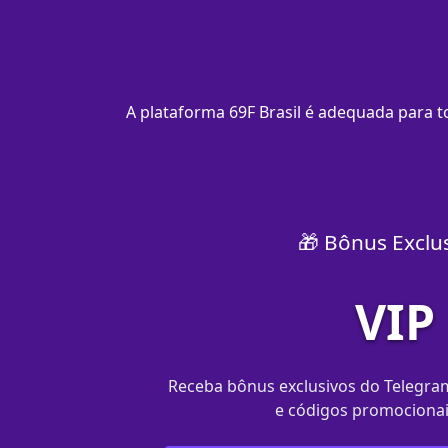
A plataforma 69F Brasil é adequada para 
🎁 Bônus Exclu
VIP
Receba bônus exclusivos do Telegra
e códigos promocionai