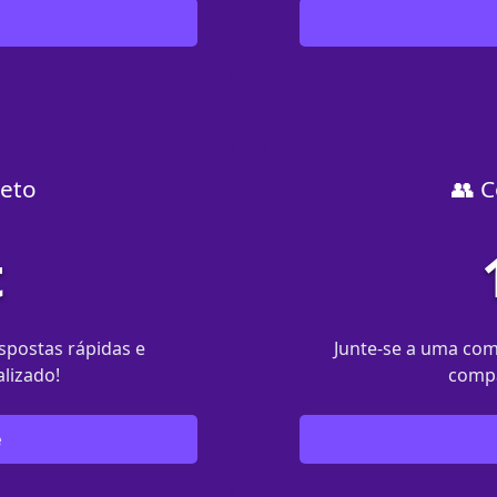
reto
👥 
t
espostas rápidas e
Junte-se a uma com
lizado!
compa
e