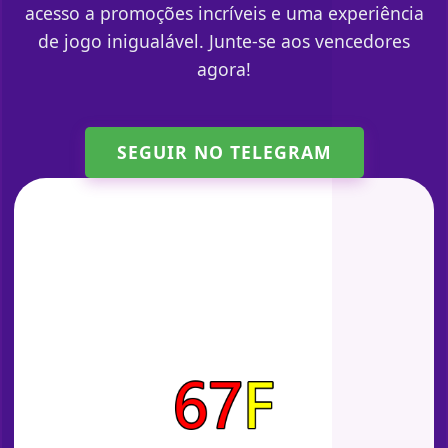
acesso a promoções incríveis e uma experiência
de jogo inigualável. Junte-se aos vencedores
agora!
SEGUIR NO TELEGRAM