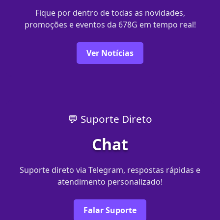
Fique por dentro de todas as novidades,
promoções e eventos da 678G em tempo real!
Ver Notícias
💬 Suporte Direto
Chat
Suporte direto via Telegram, respostas rápidas e
atendimento personalizado!
Falar Suporte