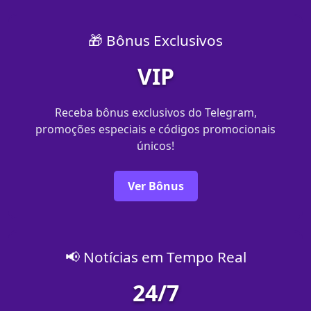
🎁 Bônus Exclusivos
VIP
Receba bônus exclusivos do Telegram,
promoções especiais e códigos promocionais
únicos!
Ver Bônus
📢 Notícias em Tempo Real
24/7