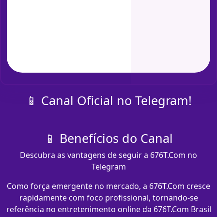
📱 Canal Oficial no Telegram!
📱 Benefícios do Canal
Descubra as vantagens de seguir a 676T.Com no
Telegram
Como força emergente no mercado, a 676T.Com cresce
rapidamente com foco profissional, tornando-se
referência no entretenimento online da 676T.Com Brasil