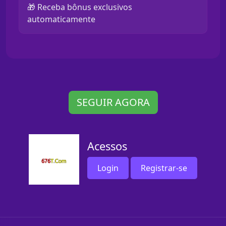
🎁 Receba bônus exclusivos
automaticamente
SEGUIR AGORA
Acessos
Login
Registrar-se