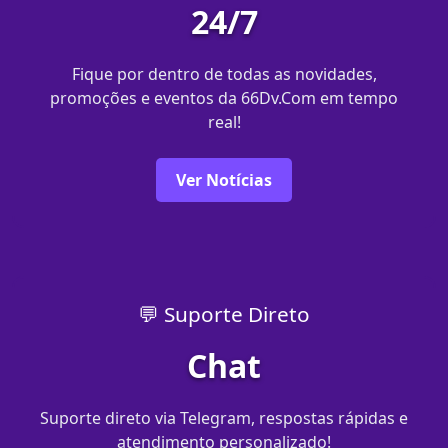
24/7
Fique por dentro de todas as novidades,
promoções e eventos da 66Dv.Com em tempo
real!
Ver Notícias
💬 Suporte Direto
Chat
Suporte direto via Telegram, respostas rápidas e
atendimento personalizado!