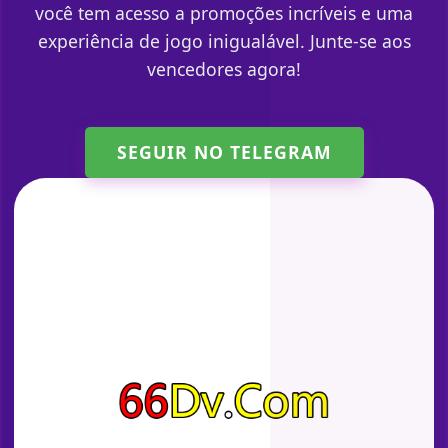
você tem acesso a promoções incríveis e uma
experiência de jogo inigualável. Junte-se aos
vencedores agora!
SEGUIR NO TELEGRAM