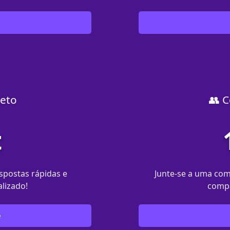
reto
👥 
t
espostas rápidas e
Junte-se a uma com
lizado!
compa
e