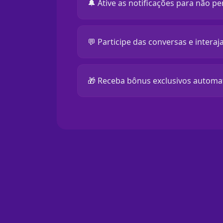
🔔 Ative as notificações para não p
💬 Participe das conversas e interaj
🎁 Receba bônus exclusivos autom