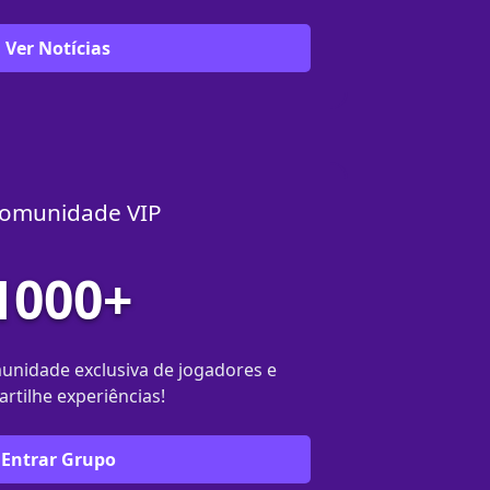
Ver Notícias
Comunidade VIP
1000+
unidade exclusiva de jogadores e
rtilhe experiências!
Entrar Grupo