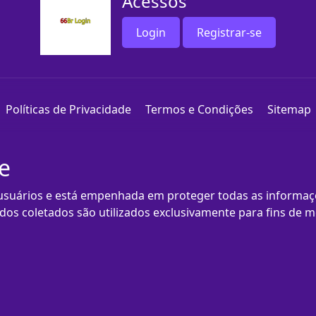
Acessos
Login
Registrar-se
Políticas de Privacidade
Termos e Condições
Sitemap
de
s usuários e está empenhada em proteger todas as informaç
os coletados são utilizados exclusivamente para fins de m