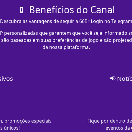
📱 Benefícios do Canal
Descubra as vantagens de seguir a 66Br Login no Telegra
IP personalizadas que garantem que você seja informado s
ões são baseadas em suas preferências de jogo e são projeta
da nossa plataforma.
sivos
📢 Notí
m, promoções especiais
Fique por dentro d
s únicos!
eventos da 