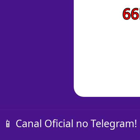
📱 Canal Oficial no Telegram!