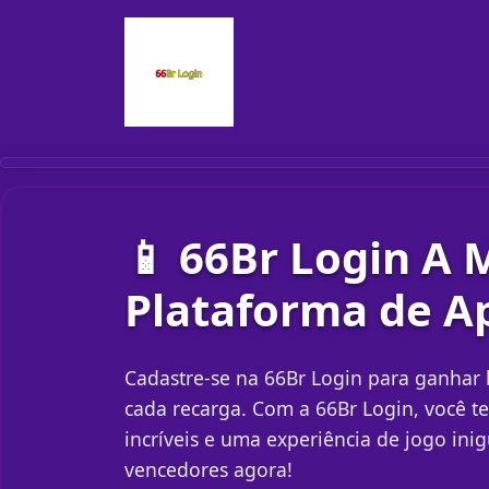
📱 66Br Login A 
Plataforma de A
Cadastre-se na 66Br Login para ganhar
cada recarga. Com a 66Br Login, você 
incríveis e uma experiência de jogo inig
vencedores agora!