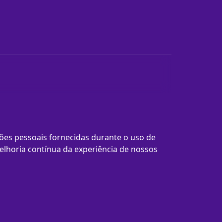
ões pessoais fornecidas durante o uso de
elhoria contínua da experiência de nossos