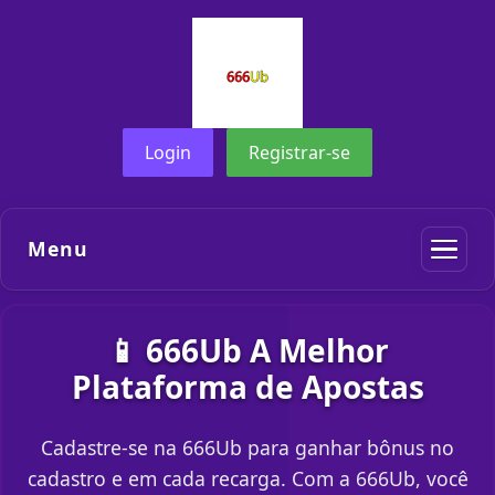
Login
Registrar-se
Menu
📱 666Ub A Melhor
Plataforma de Apostas
Cadastre-se na 666Ub para ganhar bônus no
cadastro e em cada recarga. Com a 666Ub, você