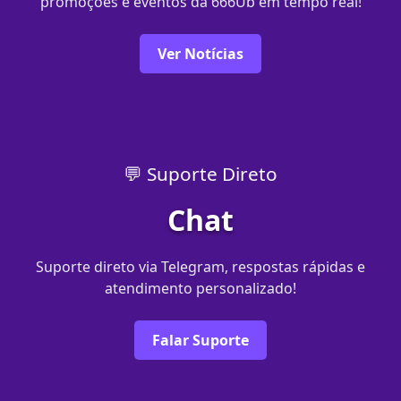
promoções e eventos da 666Ub em tempo real!
Ver Notícias
💬 Suporte Direto
Chat
Suporte direto via Telegram, respostas rápidas e
atendimento personalizado!
Falar Suporte