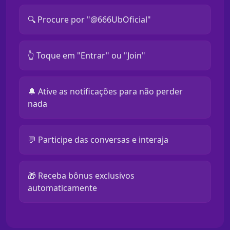
🔍 Procure por "@666UbOficial"
👆 Toque em "Entrar" ou "Join"
🔔 Ative as notificações para não perder
nada
💬 Participe das conversas e interaja
🎁 Receba bônus exclusivos
automaticamente