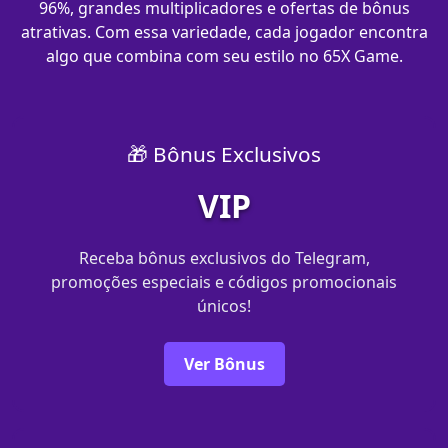
96%, grandes multiplicadores e ofertas de bônus
atrativas. Com essa variedade, cada jogador encontra
algo que combina com seu estilo no 65X Game.
🎁 Bônus Exclusivos
VIP
Receba bônus exclusivos do Telegram,
promoções especiais e códigos promocionais
únicos!
Ver Bônus