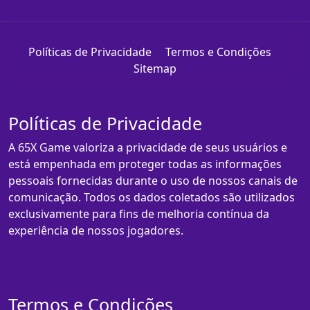
Políticas de Privacidade
Termos e Condições
Sitemap
Políticas de Privacidade
A 65X Game valoriza a privacidade de seus usuários e
está empenhada em proteger todas as informações
pessoais fornecidas durante o uso de nossos canais de
comunicação. Todos os dados coletados são utilizados
exclusivamente para fins de melhoria contínua da
experiência de nossos jogadores.
Termos e Condições