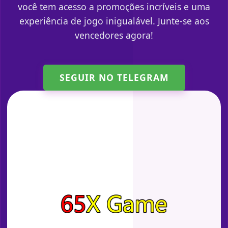
você tem acesso a promoções incríveis e uma
experiência de jogo inigualável. Junte-se aos
vencedores agora!
SEGUIR NO TELEGRAM