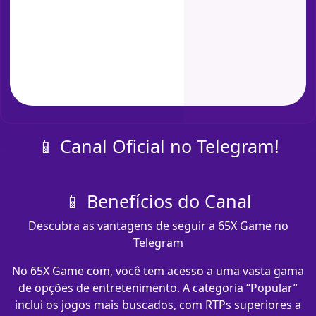
📱 Canal Oficial no Telegram!
📱 Benefícios do Canal
Descubra as vantagens de seguir a 65X Game no
Telegram
No 65X Game com​, você tem acesso a uma vasta gama
de opções de entretenimento. A categoria “Popular”
inclui os jogos mais buscados, com RTPs superiores a