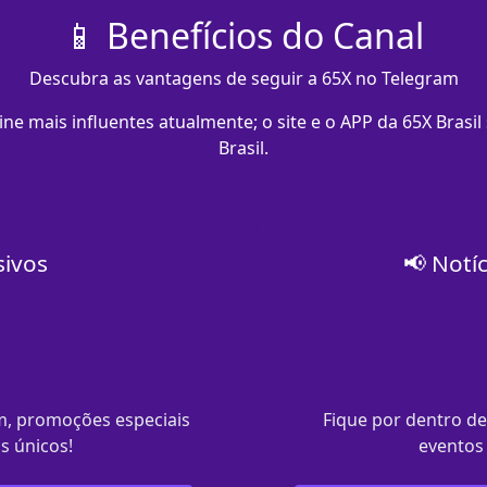
📱 Benefícios do Canal
Descubra as vantagens de seguir a 65X no Telegram
ne mais influentes atualmente; o site e o APP da 65X Brasil
Brasil.
sivos
📢 Notí
m, promoções especiais
Fique por dentro d
s únicos!
eventos