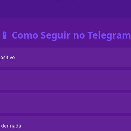
📱 Como Seguir no Telegram
ositivo
erder nada