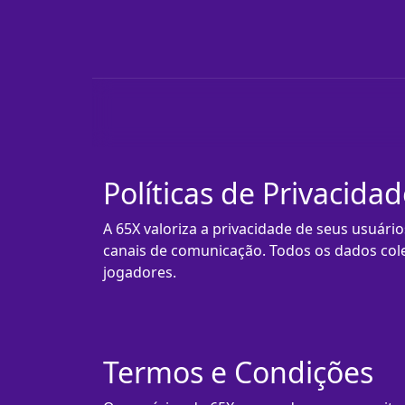
Políticas de Privacida
A 65X valoriza a privacidade de seus usuár
canais de comunicação. Todos os dados cole
jogadores.
Termos e Condições