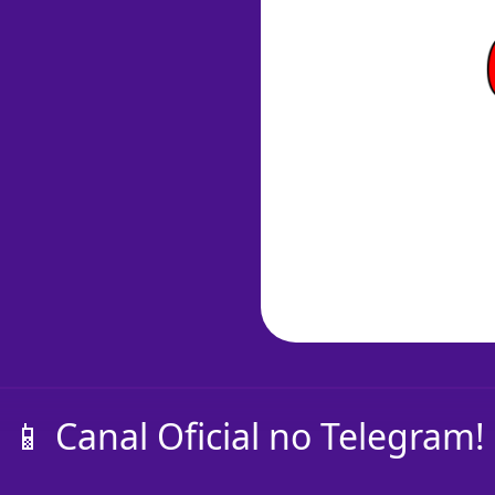
📱 Canal Oficial no Telegram!