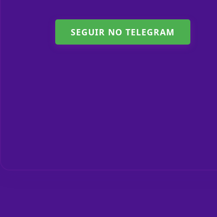
SEGUIR NO TELEGRAM