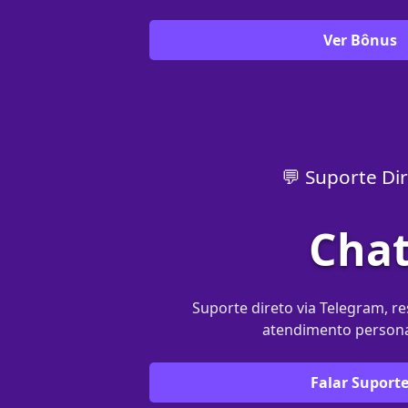
Ver Bônus
💬 Suporte Di
Cha
Suporte direto via Telegram, r
atendimento persona
Falar Suport