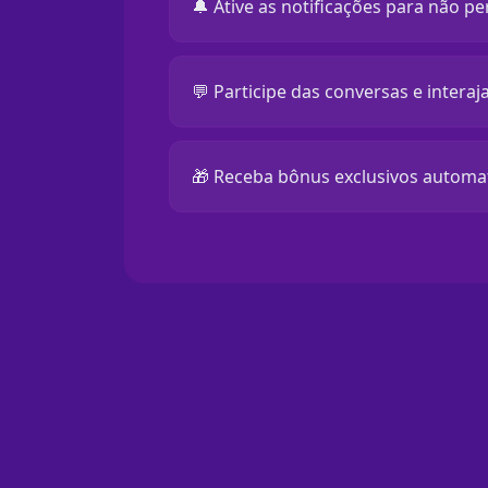
🔔 Ative as notificações para não p
💬 Participe das conversas e interaj
🎁 Receba bônus exclusivos autom