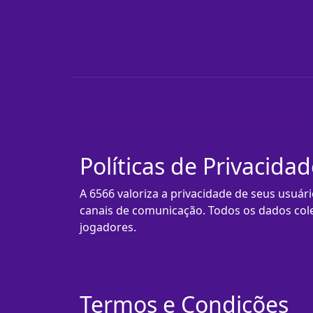
Políticas de Privacida
A 6566 valoriza a privacidade de seus usuá
canais de comunicação. Todos os dados cole
jogadores.
Termos e Condições