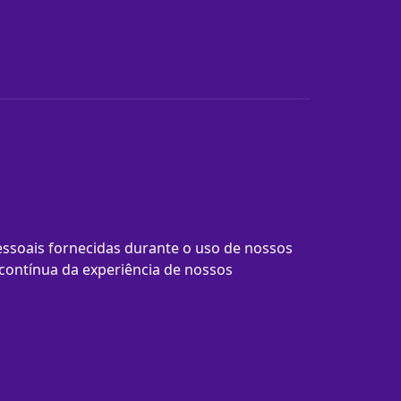
essoais fornecidas durante o uso de nossos
 contínua da experiência de nossos