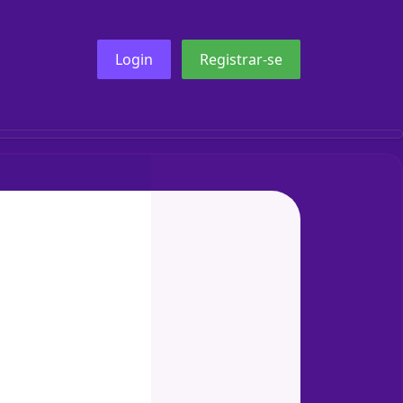
Login
Registrar-se