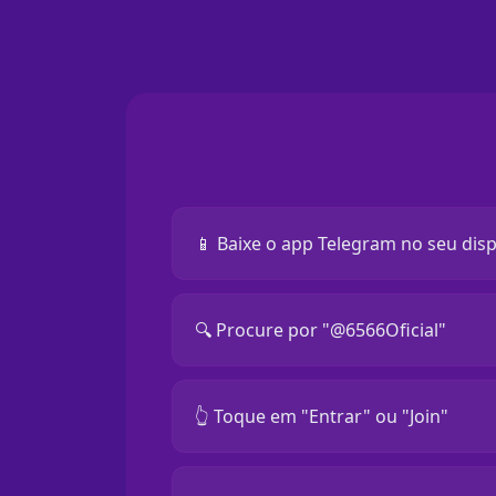
📱 Baixe o app Telegram no seu disp
🔍 Procure por "@6566Oficial"
👆 Toque em "Entrar" ou "Join"