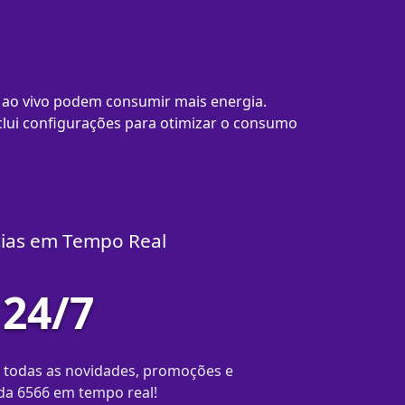
s ao vivo podem consumir mais energia.
clui configurações para otimizar o consumo
cias em Tempo Real
24/7
e todas as novidades, promoções e
da 6566 em tempo real!