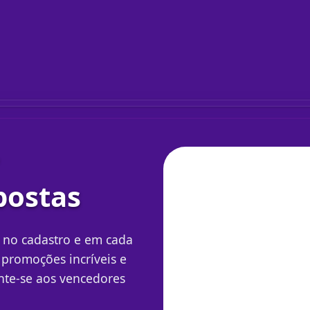
postas
 no cadastro e em cada
 promoções incríveis e
unte-se aos vencedores