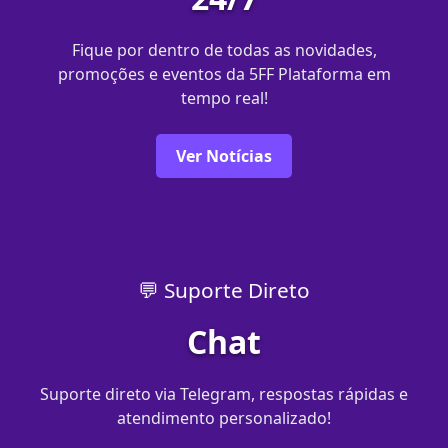
Fique por dentro de todas as novidades,
promoções e eventos da 5FF Plataforma em
tempo real!
Ver Notícias
💬 Suporte Direto
Chat
Suporte direto via Telegram, respostas rápidas e
atendimento personalizado!