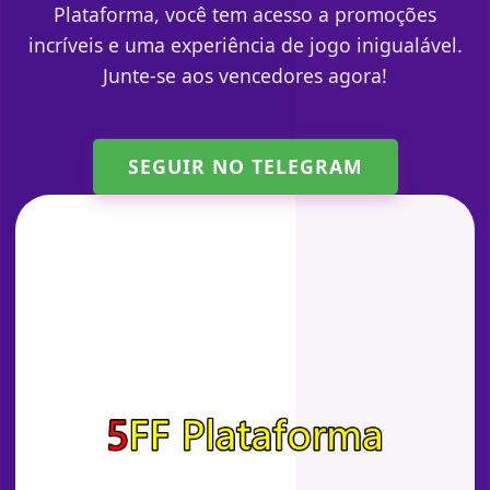
Plataforma, você tem acesso a promoções
incríveis e uma experiência de jogo inigualável.
Junte-se aos vencedores agora!
SEGUIR NO TELEGRAM