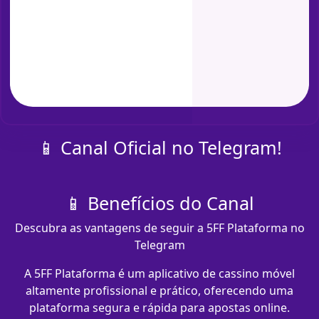
📱 Canal Oficial no Telegram!
📱 Benefícios do Canal
Descubra as vantagens de seguir a 5FF Plataforma no
Telegram
A 5FF Plataforma é um aplicativo de cassino móvel
altamente profissional e prático, oferecendo uma
plataforma segura e rápida para apostas online.