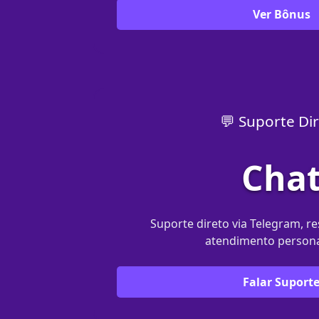
Ver Bônus
💬 Suporte Di
Cha
Suporte direto via Telegram, r
atendimento persona
Falar Suport