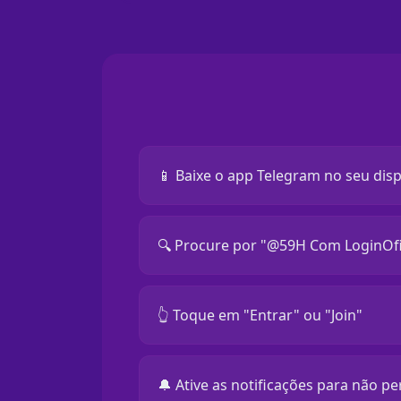
📱 Baixe o app Telegram no seu disp
🔍 Procure por "@59H Com LoginOfi
👆 Toque em "Entrar" ou "Join"
🔔 Ative as notificações para não p