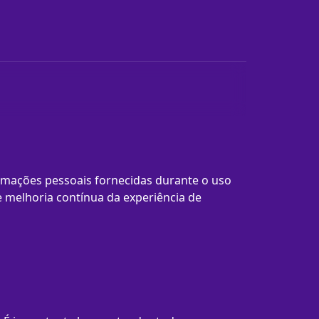
rmações pessoais fornecidas durante o uso
e melhoria contínua da experiência de