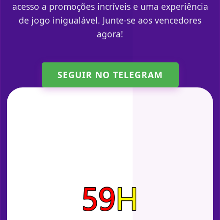
acesso a promoções incríveis e uma experiência
de jogo inigualável. Junte-se aos vencedores
agora!
SEGUIR NO TELEGRAM