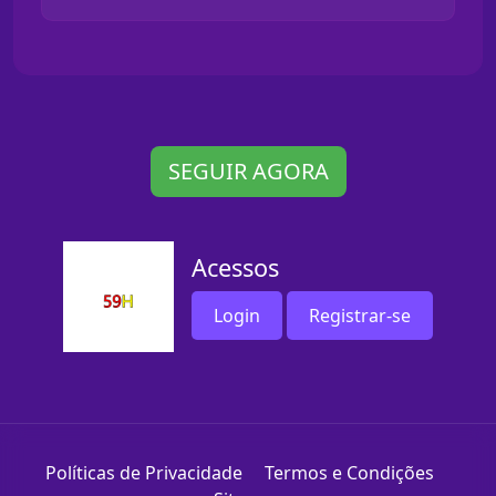
SEGUIR AGORA
Acessos
Login
Registrar-se
Políticas de Privacidade
Termos e Condições