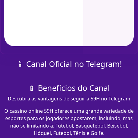
📱 Canal Oficial no Telegram!
📱 Benefícios do Canal
Descubra as vantagens de seguir a 59H no Telegram
O cassino online 59H oferece uma grande variedade de
esportes para os jogadores apostarem, incluindo, mas
não se limitando a: Futebol, Basquetebol, Beisebol,
Hóquei, Futebol, Tênis e Golfe.