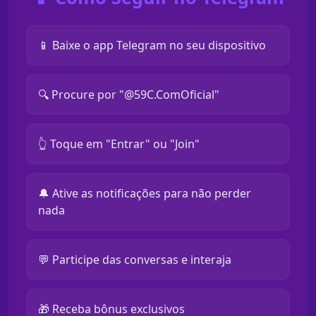
📱 Baixe o app Telegram no seu dispositivo
🔍 Procure por "@59C.ComOficial"
👆 Toque em "Entrar" ou "Join"
🔔 Ative as notificações para não perder
nada
💬 Participe das conversas e interaja
🎁 Receba bônus exclusivos