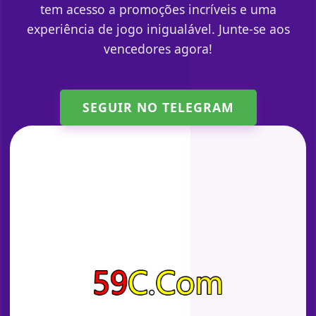
tem acesso a promoções incríveis e uma
experiência de jogo inigualável. Junte-se aos
vencedores agora!
SEGUIR NO TELEGRAM