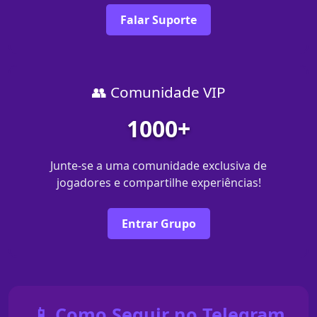
Falar Suporte
👥 Comunidade VIP
1000+
Junte-se a uma comunidade exclusiva de
jogadores e compartilhe experiências!
Entrar Grupo
📱 Como Seguir no Telegram