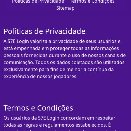
Políticas de Privacidade
Termos e Condições
Sitemap
Políticas de Privacidade
A 57E Login valoriza a privacidade de seus usuários e
está empenhada em proteger todas as informações
pessoais fornecidas durante o uso de nossos canais de
comunicação. Todos os dados coletados são utilizados
exclusivamente para fins de melhoria contínua da
experiência de nossos jogadores.
Termos e Condições
Os usuários da 57E Login concordam em respeitar
todas as regras e regulamentos estabelecidos. É