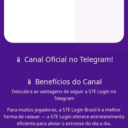
📱 Canal Oficial no Telegram!
📱 Benefícios do Canal
Descubra as vantagens de seguir a 57E Login no
Telegram
Para muitos jogadores, a 57E Login Brasil é a melhor
forma de relaxar — a 57E Login oferece entretenimento
eficiente para aliviar o estresse do dia a dia.