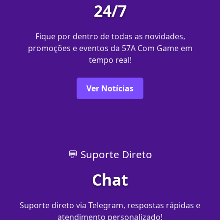
24/7
Fique por dentro de todas as novidades,
promoções e eventos da 57A Com Game em
tempo real!
Ver Notícias
💬 Suporte Direto
Chat
Suporte direto via Telegram, respostas rápidas e
atendimento personalizado!