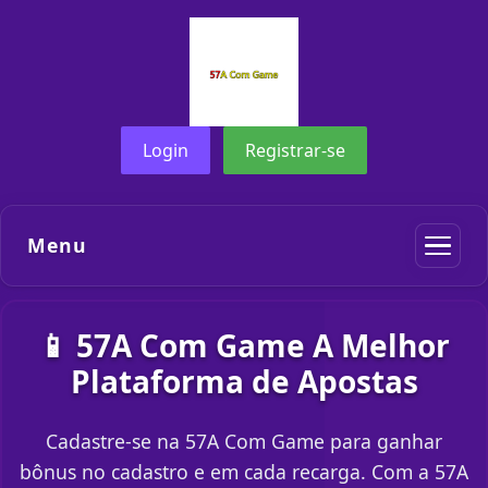
Login
Registrar-se
Menu
📱 57A Com Game A Melhor
Plataforma de Apostas
Cadastre-se na 57A Com Game para ganhar
bônus no cadastro e em cada recarga. Com a 57A