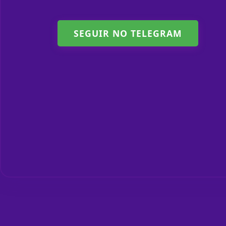
SEGUIR NO TELEGRAM