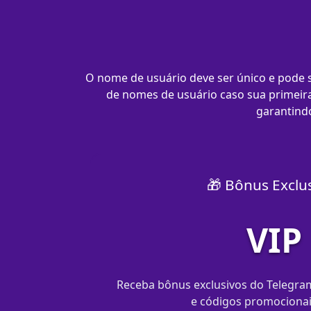
O nome de usuário deve ser único e pode 
de nomes de usuário caso sua primeira 
garantind
🎁 Bônus Exclu
VIP
Receba bônus exclusivos do Telegra
e códigos promocionai