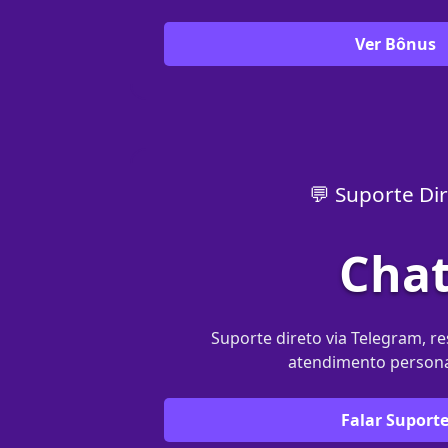
Ver Bônus
💬 Suporte Di
Cha
Suporte direto via Telegram, r
atendimento persona
Falar Suport