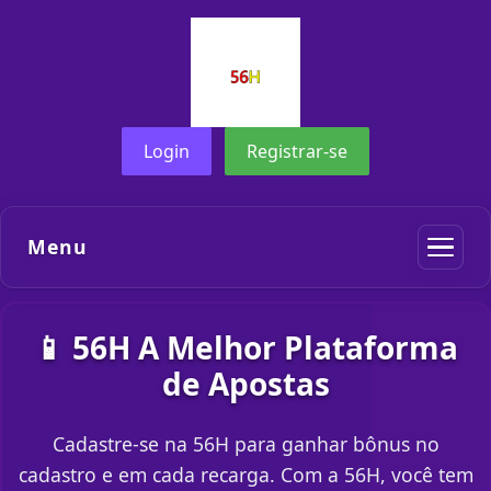
Login
Registrar-se
Menu
📱 56H A Melhor Plataforma
de Apostas
Cadastre-se na 56H para ganhar bônus no
cadastro e em cada recarga. Com a 56H, você tem