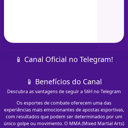
📱 Canal Oficial no Telegram!
📱 Benefícios do Canal
Descubra as vantagens de seguir a 56H no Telegram
Os esportes de combate oferecem uma das
experiências mais emocionantes de apostas esportivas,
com resultados que podem ser determinados por um
único golpe ou movimento. O MMA (Mixed Martial Arts)