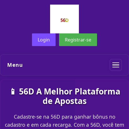
Login
Registrar-se
Menu
📱 56D A Melhor Plataforma
de Apostas
Cadastre-se na 56D para ganhar bônus no
cadastro e em cada recarga. Com a 56D, você tem