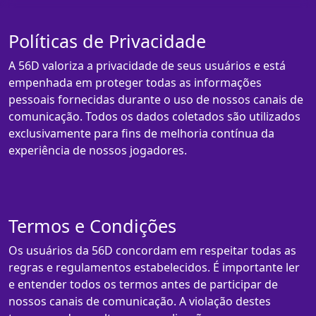
Políticas de Privacidade
A 56D valoriza a privacidade de seus usuários e está
empenhada em proteger todas as informações
pessoais fornecidas durante o uso de nossos canais de
comunicação. Todos os dados coletados são utilizados
exclusivamente para fins de melhoria contínua da
experiência de nossos jogadores.
Termos e Condições
Os usuários da 56D concordam em respeitar todas as
regras e regulamentos estabelecidos. É importante ler
e entender todos os termos antes de participar de
nossos canais de comunicação. A violação destes