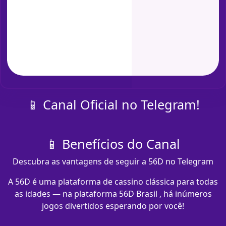
📱 Canal Oficial no Telegram!
📱 Benefícios do Canal
Descubra as vantagens de seguir a 56D no Telegram
A 56D é uma plataforma de cassino clássica para todas
as idades — na plataforma 56D Brasil , há inúmeros
jogos divertidos esperando por você!