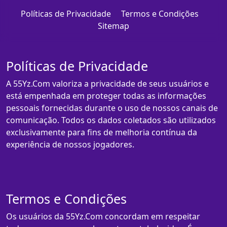
Políticas de Privacidade
Termos e Condições
Sitemap
Políticas de Privacidade
A 55Yz.Com valoriza a privacidade de seus usuários e
está empenhada em proteger todas as informações
pessoais fornecidas durante o uso de nossos canais de
comunicação. Todos os dados coletados são utilizados
exclusivamente para fins de melhoria contínua da
experiência de nossos jogadores.
Termos e Condições
Os usuários da 55Yz.Com concordam em respeitar