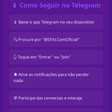
📱 Como Seguir no Telegram
📱 Baixe o app Telegram no seu dispositivo
🔍 Procure por "@55Yz.ComOficial"
👆 Toque em "Entrar" ou "Join"
🔔 Ative as notificações para não perder
nada
💬 Participe das conversas e interaja