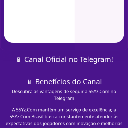
📱 Canal Oficial no Telegram!
📱 Benefícios do Canal
Descubra as vantagens de seguir a 55Yz.Com no
Telegram
A 55Yz.Com mantém um serviço de excelência; a
55Yz.Com Brasil busca constantemente atender às
expectativas dos jogadores com inovação e melhorias