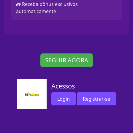
🎁 Receba bônus exclusivos
automaticamente
SEGUIR AGORA
Acessos
Login
Registrar-se