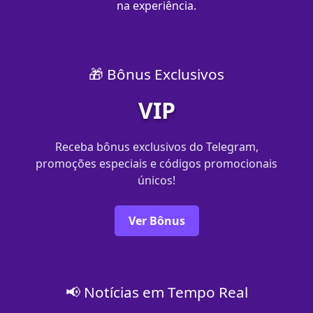
na experiência.
🎁 Bônus Exclusivos
VIP
Receba bônus exclusivos do Telegram,
promoções especiais e códigos promocionais
únicos!
Ver Bônus
📢 Notícias em Tempo Real