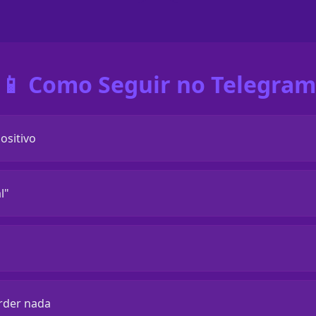
📱 Como Seguir no Telegram
ositivo
l"
erder nada