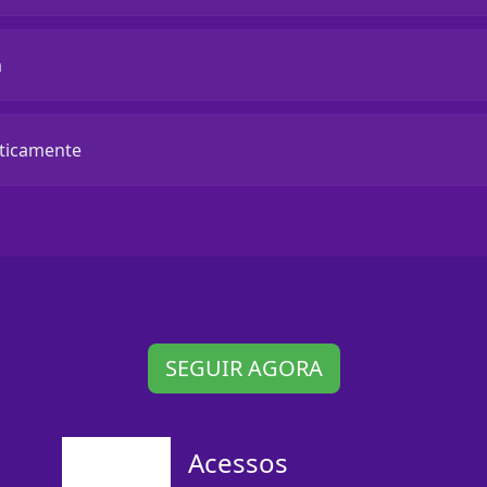
a
aticamente
SEGUIR AGORA
Acessos