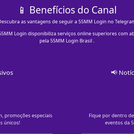
📱 Benefícios do Canal
Descubra as vantagens de seguir a 55MM Login no Telegra
 55MM Login disponibiliza serviços online superiores com ab
pela 55MM Login Brasil .
sivos
📢 Notí
m, promoções especiais
Fique por dentro d
s únicos!
eventos da 