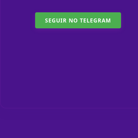
SEGUIR NO TELEGRAM