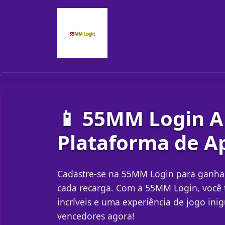
📱 55MM Login A
Plataforma de A
Cadastre-se na 55MM Login para ganha
cada recarga. Com a 55MM Login, você
incríveis e uma experiência de jogo inig
vencedores agora!