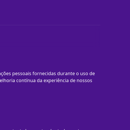
ções pessoais fornecidas durante o uso de
elhoria contínua da experiência de nossos