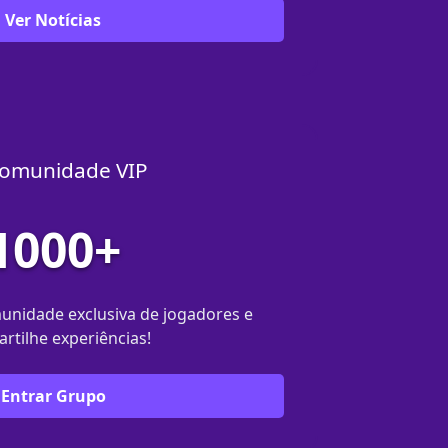
Ver Notícias
Comunidade VIP
1000+
unidade exclusiva de jogadores e
rtilhe experiências!
Entrar Grupo