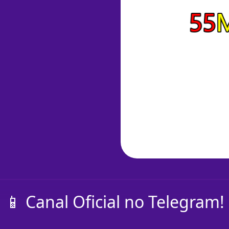
📱 Canal Oficial no Telegram!