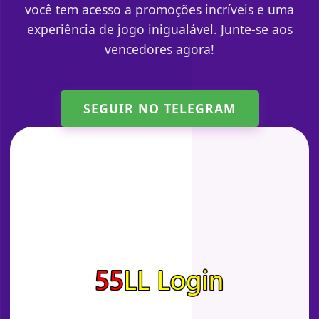
você tem acesso a promoções incríveis e uma
experiência de jogo inigualável. Junte-se aos
vencedores agora!
SEGUIR NO TELEGRAM