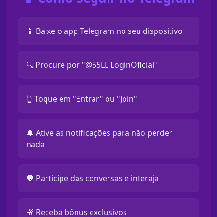
📱 Baixe o app Telegram no seu dispositivo
🔍 Procure por "@55LL LoginOficial"
👆 Toque em "Entrar" ou "Join"
🔔 Ative as notificações para não perder
nada
💬 Participe das conversas e interaja
🎁 Receba bônus exclusivos