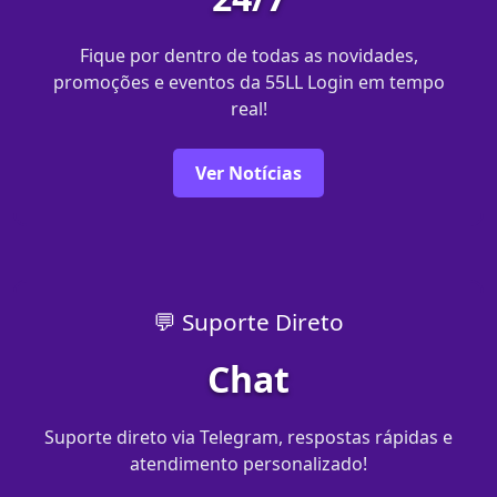
Fique por dentro de todas as novidades,
promoções e eventos da 55LL Login em tempo
real!
Ver Notícias
💬 Suporte Direto
Chat
Suporte direto via Telegram, respostas rápidas e
atendimento personalizado!