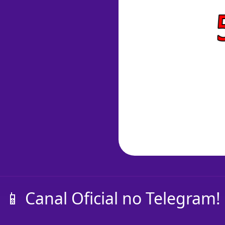
📱 Canal Oficial no Telegram!