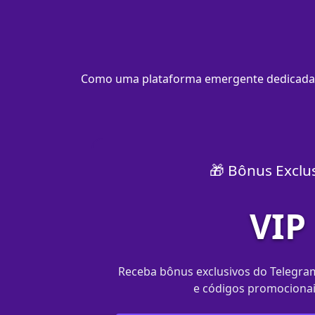
Como uma plataforma emergente dedicada a
🎁 Bônus Exclu
VIP
Receba bônus exclusivos do Telegra
e códigos promocionai