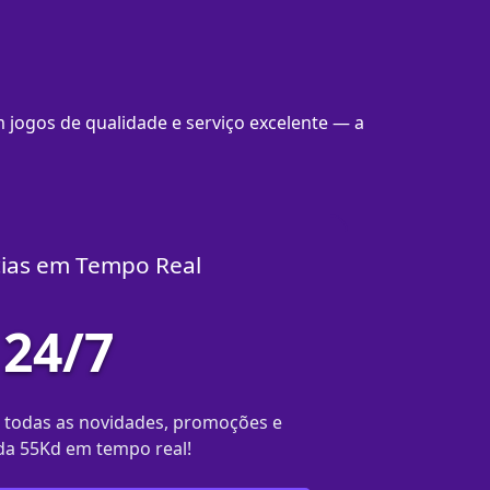
ogos de qualidade e serviço excelente — a
cias em Tempo Real
24/7
e todas as novidades, promoções e
da 55Kd em tempo real!