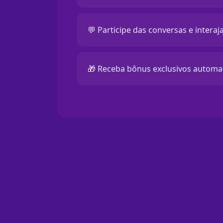
💬 Participe das conversas e interaj
🎁 Receba bônus exclusivos autom