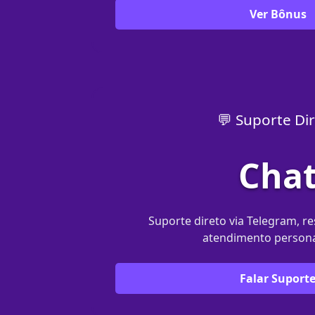
Ver Bônus
💬 Suporte Di
Cha
Suporte direto via Telegram, r
atendimento persona
Falar Suport