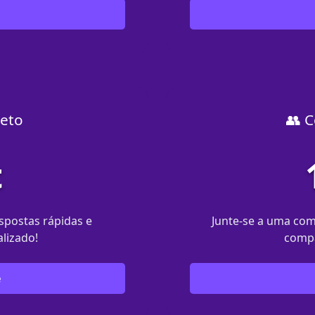
reto
👥 
t
espostas rápidas e
Junte-se a uma com
lizado!
compa
e