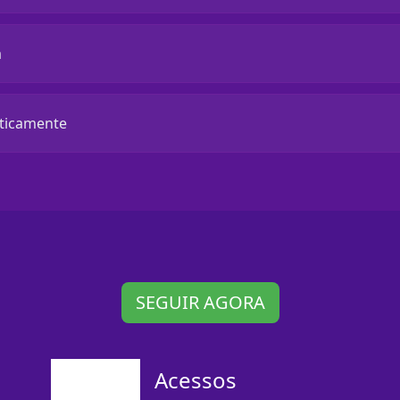
a
aticamente
SEGUIR AGORA
Acessos