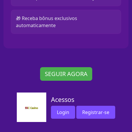
🎁 Receba bônus exclusivos
automaticamente
SEGUIR AGORA
Acessos
Login
Registrar-se