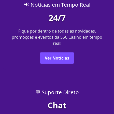
📢 Notícias em Tempo Real
24/7
Fique por dentro de todas as novidades,
promoções e eventos da 55C Casino em tempo
real!
Ver Notícias
💬 Suporte Direto
Chat