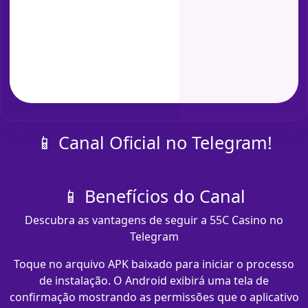
📱 Canal Oficial no Telegram!
📱 Benefícios do Canal
Descubra as vantagens de seguir a 55C Casino no
Telegram
Toque no arquivo APK baixado para iniciar o processo
de instalação. O Android exibirá uma tela de
confirmação mostrando as permissões que o aplicativo