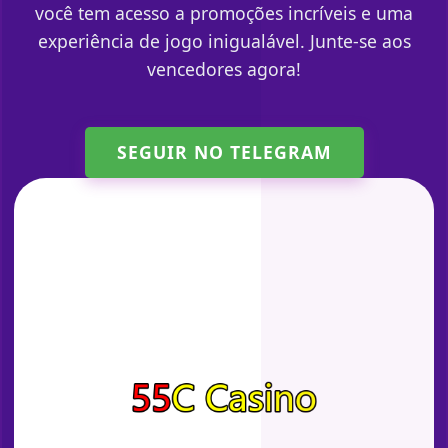
você tem acesso a promoções incríveis e uma
experiência de jogo inigualável. Junte-se aos
vencedores agora!
SEGUIR NO TELEGRAM