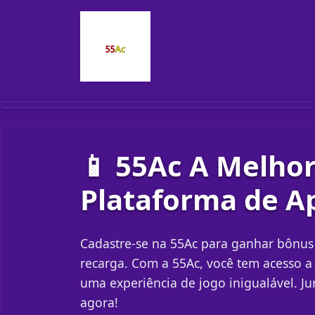
📱 55Ac A Melho
Plataforma de A
Cadastre-se na 55Ac para ganhar bônus
recarga. Com a 55Ac, você tem acesso a
uma experiência de jogo inigualável. J
agora!