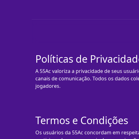
Políticas de Privacida
A 55Ac valoriza a privacidade de seus usuá
canais de comunicação. Todos os dados cole
jogadores.
Termos e Condições
Os usuários da 55Ac concordam em respeitar