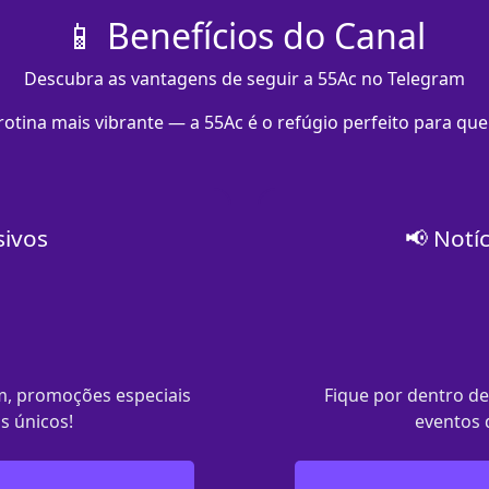
📱 Benefícios do Canal
Descubra as vantagens de seguir a 55Ac no Telegram
rotina mais vibrante — a 55Ac é o refúgio perfeito para quem
sivos
📢 Notí
m, promoções especiais
Fique por dentro d
s únicos!
eventos 