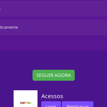
a
aticamente
SEGUIR AGORA
Acessos
Login
Registrar-se