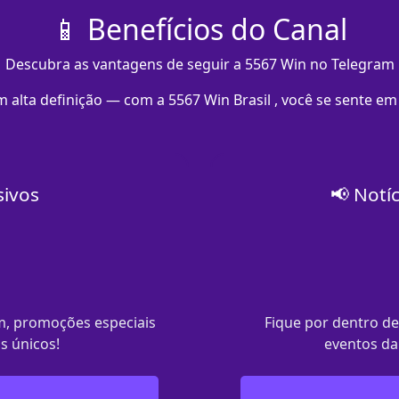
📱 Benefícios do Canal
Descubra as vantagens de seguir a 5567 Win no Telegram
 alta definição — com a 5567 Win Brasil , você se sente e
sivos
📢 Notí
m, promoções especiais
Fique por dentro d
s únicos!
eventos da