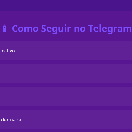
📱 Como Seguir no Telegram
ositivo
erder nada