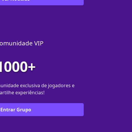
Comunidade VIP
1000+
unidade exclusiva de jogadores e
rtilhe experiências!
Entrar Grupo