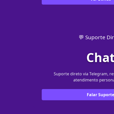
💬 Suporte Di
Cha
Suporte direto via Telegram, r
atendimento persona
Falar Suport