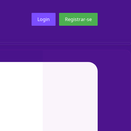
Login
Registrar-se