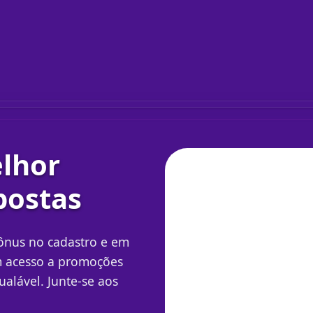
elhor
postas
ônus no cadastro e em
m acesso a promoções
ualável. Junte-se aos