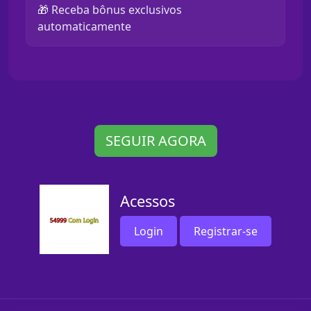
🎁 Receba bônus exclusivos
automaticamente
SEGUIR AGORA
Acessos
Login
Registrar-se