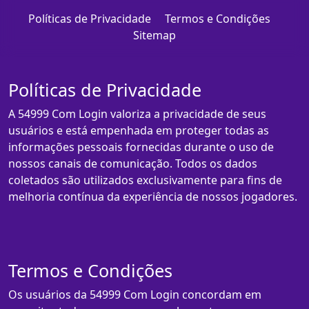
Políticas de Privacidade
Termos e Condições
Sitemap
Políticas de Privacidade
A 54999 Com Login valoriza a privacidade de seus
usuários e está empenhada em proteger todas as
informações pessoais fornecidas durante o uso de
nossos canais de comunicação. Todos os dados
coletados são utilizados exclusivamente para fins de
melhoria contínua da experiência de nossos jogadores.
Termos e Condições
Os usuários da 54999 Com Login concordam em