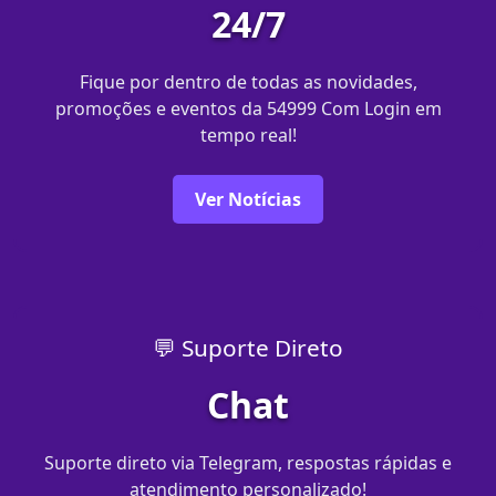
24/7
Fique por dentro de todas as novidades,
promoções e eventos da 54999 Com Login em
tempo real!
Ver Notícias
💬 Suporte Direto
Chat
Suporte direto via Telegram, respostas rápidas e
atendimento personalizado!