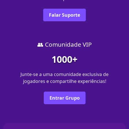
Falar Suporte
👥 Comunidade VIP
1000+
Junte-se a uma comunidade exclusiva de
jogadores e compartilhe experiências!
Entrar Grupo