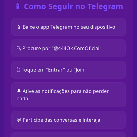
📱 Como Seguir no Telegram
📱 Baixe o app Telegram no seu dispositivo
🔍 Procure por "@444Ok.ComOficial"
👆 Toque em "Entrar" ou "Join"
🔔 Ative as notificações para não perder
nada
💬 Participe das conversas e interaja