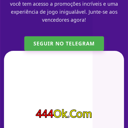
você tem acesso a promoções incríveis e uma
experiência de jogo inigualável. Junte-se aos
vencedores agora!
SEGUIR NO TELEGRAM