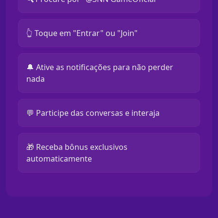
👆 Toque em "Entrar" ou "Join"
🔔 Ative as notificações para não perder
nada
💬 Participe das conversas e interaja
🎁 Receba bônus exclusivos
automaticamente