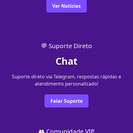
Ver Notícias
💬 Suporte Direto
Chat
Suporte direto via Telegram, respostas rápidas e
atendimento personalizado!
Falar Suporte
👥 Comunidade VIP