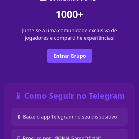
1000+
Junte-se a uma comunidade exclusiva de
jogadores e compartilhe experiências!
Entrar Grupo
📱 Como Seguir no Telegram
📱 Baixe o app Telegram no seu dispositivo
🔍 Procure por "@3NN GameOficial"